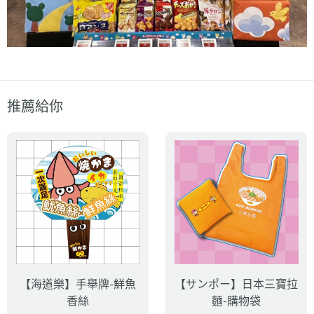
推薦給你
【海道樂】手舉牌-鮮魚
【サンポー】日本三寶拉
香絲
麵-購物袋