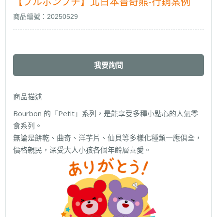
【ブルボンプチ】北日本普奇熊-行銷案例
商品編號：20250529
我要詢問
商品描述
Bourbon 的「Petit」系列，是能享受多種小點心的人氣零
食系列。
無論是餅乾、曲奇、洋芋片、仙貝等多樣化種類一應俱全，
價格親民，深受大人小孩各個年齡層喜愛。