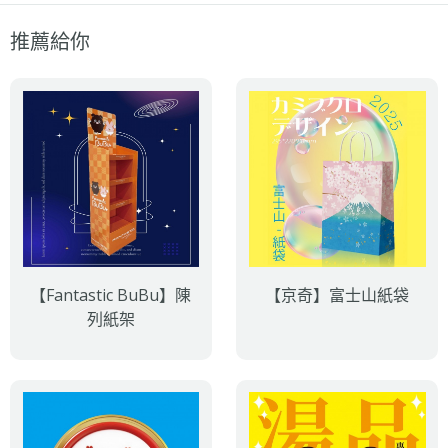
推薦給你
【Fantastic BuBu】陳
【京奇】富士山紙袋
列紙架