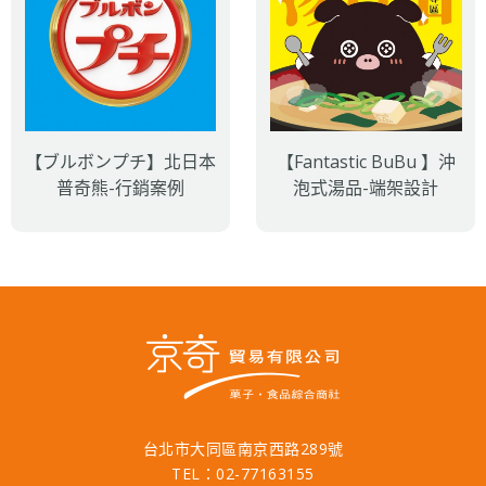
【ブルボンプチ】北日本
【Fantastic BuBu 】沖
普奇熊-行銷案例
泡式湯品-端架設計
台北市大同區南京西路289號
TEL：02-77163155