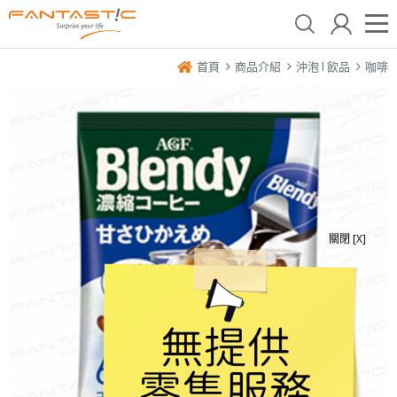
首頁
商品介紹
沖泡 l 飲品
咖啡
關閉 [X]