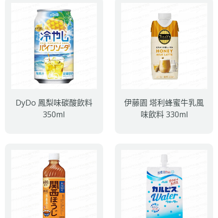
DyDo 鳳梨味碳酸飲料
伊藤園 塔利蜂蜜牛乳風
350ml
味飲料 330ml