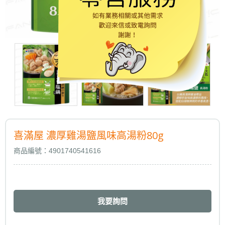
喜滿屋 濃厚雞湯鹽風味高湯粉80g
商品編號：4901740541616
我要詢問