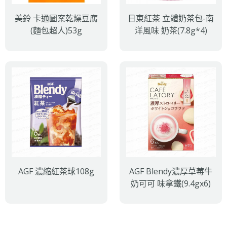
美鈴 卡通圖案乾燥豆腐
日東紅茶 立體奶茶包-南
(麵包超人)53g
洋風味 奶茶(7.8g*4)
AGF 濃縮紅茶球108g
AGF Blendy濃厚草莓牛
奶可可 味拿鐵(9.4gx6)