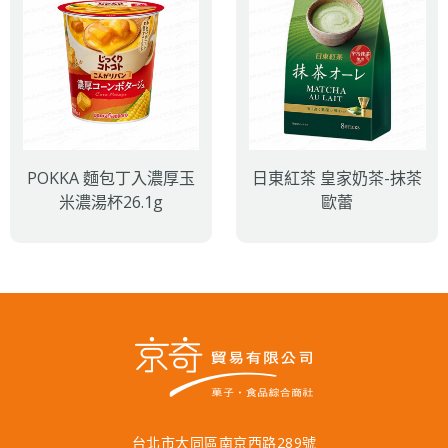
POKKA 麵包丁入濃厚玉
日東紅茶 皇家奶茶-抹茶
米濃湯杯26.1g
歐蕾
台北市大同區南京西路289號