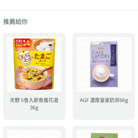
推薦給你
天野 5食入即食蛋花湯
AGF 濃厚皇家奶茶66g
36g