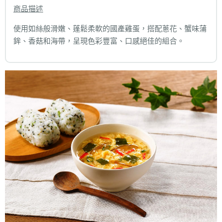
商品描述
使用如絲般滑嫩、蓬鬆柔軟的國產雞蛋，搭配蔥花、蟹味蒲
鉾、香菇和海帶，呈現色彩豐富、口感絕佳的組合。