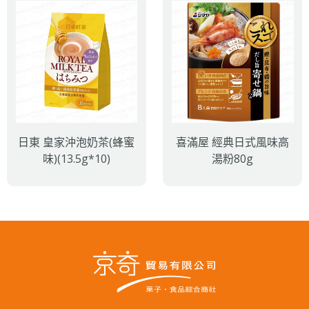
日東 皇家沖泡奶茶(蜂蜜
喜滿屋 經典日式風味高
味)(13.5g*10)
湯粉80g