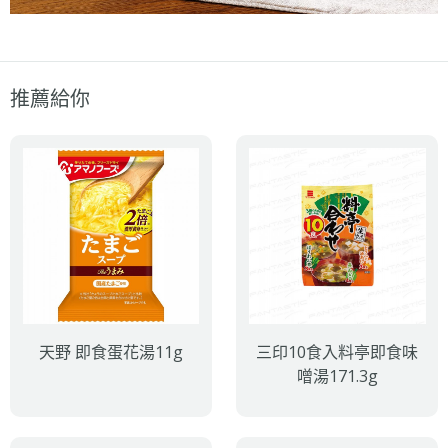
推薦給你
天野 即食蛋花湯11g
三印10食入料亭即食味
噌湯171.3g