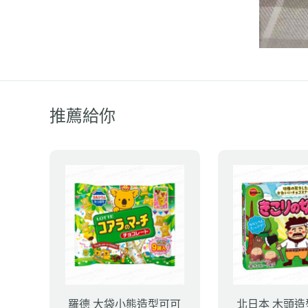
推薦給你
羅德 大袋小熊造型可可
北日本 木頭