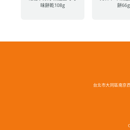
味餅乾108g
餅66
台北市大同區南京西