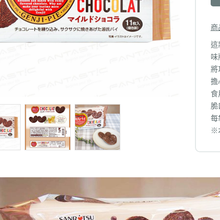
商
這
味
將
擔
食
脆
每
※