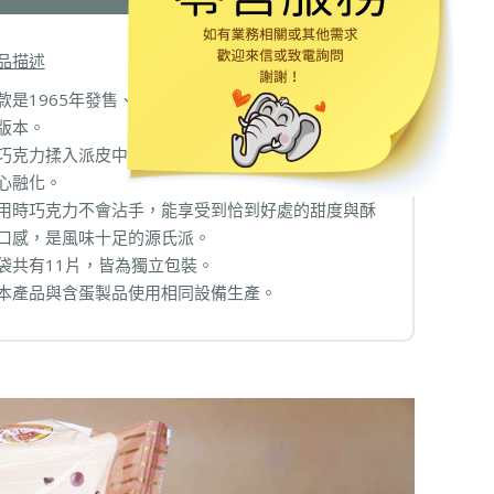
品描述
款是1965年發售、長年熱銷的「源氏派」巧克力口
版本。
巧克力揉入派皮中烘烤而成，因此即使在夏天也不必
心融化。
用時巧克力不會沾手，能享受到恰到好處的甜度與酥
口感，是風味十足的源氏派。
袋共有11片，皆為獨立包裝。
本產品與含蛋製品使用相同設備生產。