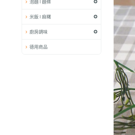
泡麵 l 麵條
米飯 l 麻糬
廚房調味
德用商品