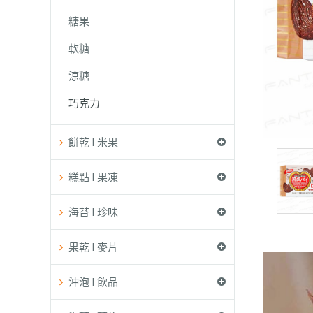
糖果
軟糖
涼糖
巧克力
餅乾 l 米果
糕點 l 果凍
海苔 l 珍味
果乾 l 麥片
沖泡 l 飲品