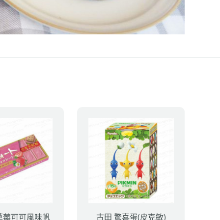
草莓可可風味帆
古田 驚喜蛋(皮克敏)