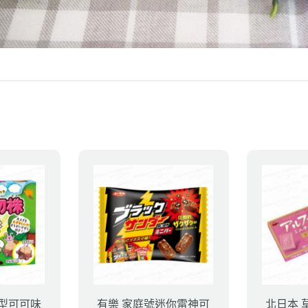
造型可可味
有樂 家庭號迷你雷神可
北日本 