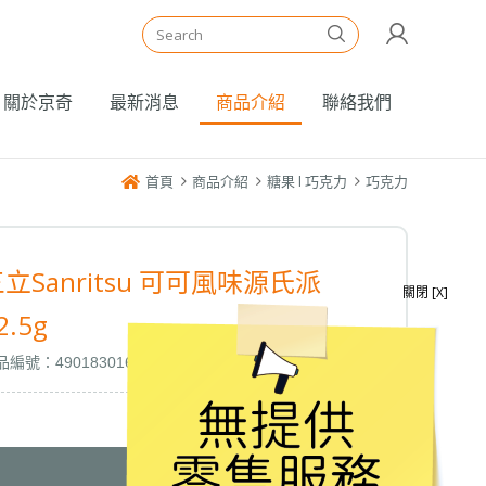
關於京奇
最新消息
商品介紹
聯絡我們
首頁
商品介紹
糖果 l 巧克力
巧克力
立Sanritsu 可可風味源氏派
關閉 [X]
2.5g
編號：4901830163032
我要詢問