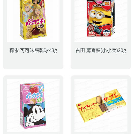
森永 可可味餅乾球43g
古田 驚喜蛋(小小兵)20g