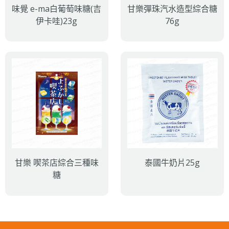
味覺 e-ma白葡萄味糖(吉
甘樂彈珠汽水造型綜合糖
伊卡哇)23g
76g
甘樂 喫茶店綜合三種味
泰國牛奶片25g
糖