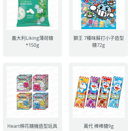
義大利Liking薄荷糖
獅王 7種味蘇打小子造型
*150g
糖72g
Heart棉花糖機造型玩具
萬代 棒棒糖9g