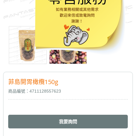
菲島開胃橄欖150g
商品編號：4711128557623
我要詢問