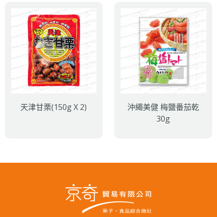
天津甘栗(150g X 2)
沖繩美健 梅鹽番茄乾
30g