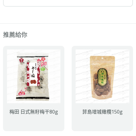
推薦給你
梅田 日式無籽梅干80g
菲島增城橄欖150g