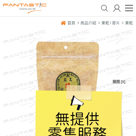
首頁
商品介紹
果乾 l 麥片
果乾
關閉 [X]