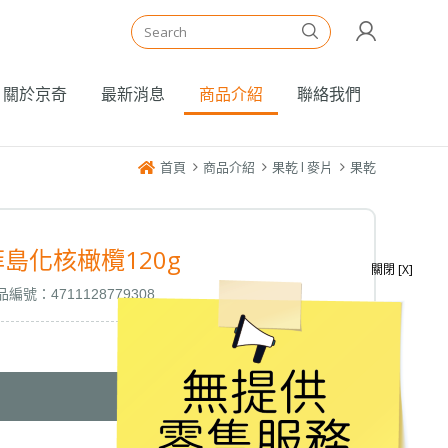
關於京奇
最新消息
商品介紹
聯絡我們
首頁
商品介紹
果乾 l 麥片
果乾
菲島化核橄欖120g
關閉 [X]
編號：4711128779308
我要詢問