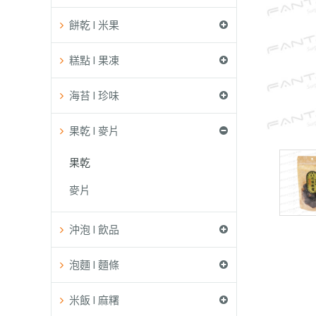
餅乾 l 米果
糕點 l 果凍
海苔 l 珍味
果乾 l 麥片
果乾
麥片
沖泡 l 飲品
泡麵 l 麵條
米飯 l 麻糬