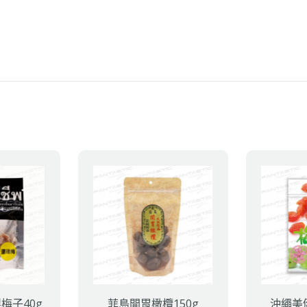
製梅子40g
菲島開胃橄欖150g
沖繩美