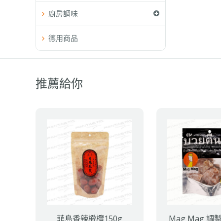
廚房調味
德用商品
推薦給你
菲島香辣橄欖150g
Mag Mag 調