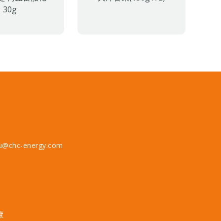
30g
u@chc-energy.com
覽