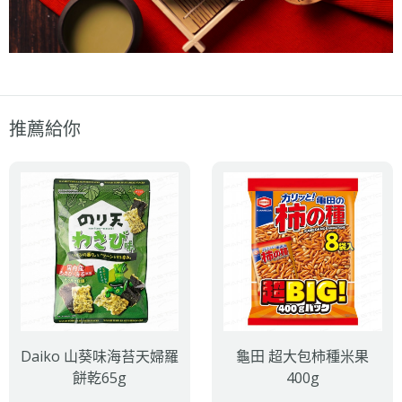
推薦給你
Daiko 山葵味海苔天婦羅
龜田 超大包柿種米果
餅乾65g
400g