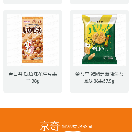
春日井 魷魚味花生豆果
金吾堂 韓國芝麻油海苔
子 38g
風味米果67.5g