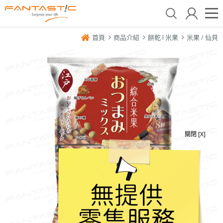
首頁
商品介紹
餅乾 l 米果
米果 / 仙貝
關閉 [X]