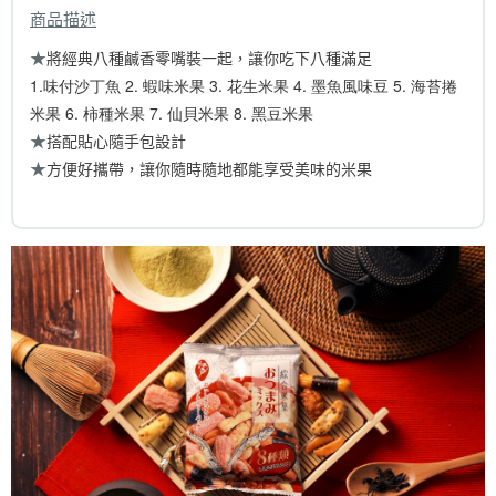
商品描述
★
將經典八種鹹香零嘴裝一起，讓你吃下八種滿足
1.味付沙丁魚 2. 蝦味米果 3. 花生米果 4. 墨魚風味豆 5. 海苔捲
米果 6. 柿種米果 7. 仙貝米果 8. 黑豆米果
★
搭配貼心隨手包設計
★
方便好攜帶，讓你隨時隨地都能享受美味的米果