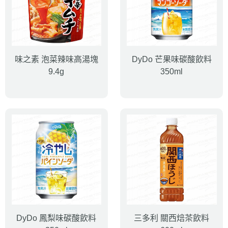
味之素 泡菜辣味高湯塊
DyDo 芒果味碳酸飲料
9.4g
350ml
DyDo 鳳梨味碳酸飲料
三多利 關西焙茶飲料