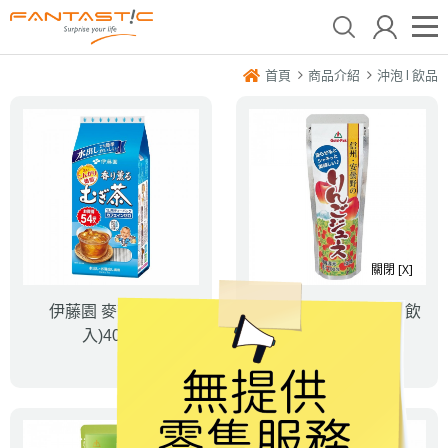
首頁
商品介紹
沖泡 l 飲品
關閉 [X]
伊藤園 麥茶(54袋
Gold-Pak 信州蘋果汁飲
入)405g
料棒80g