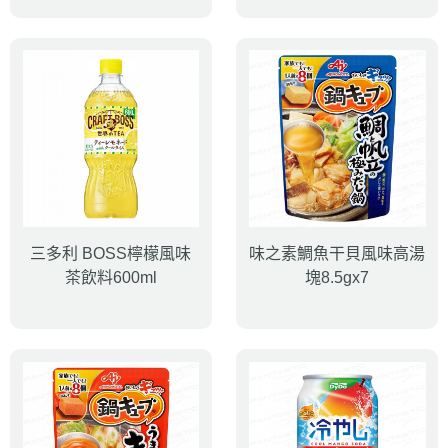
三多利 BOSS檸檬風味
味之素鯛魚干貝風味高湯
茶飲料600ml
塊8.5gx7