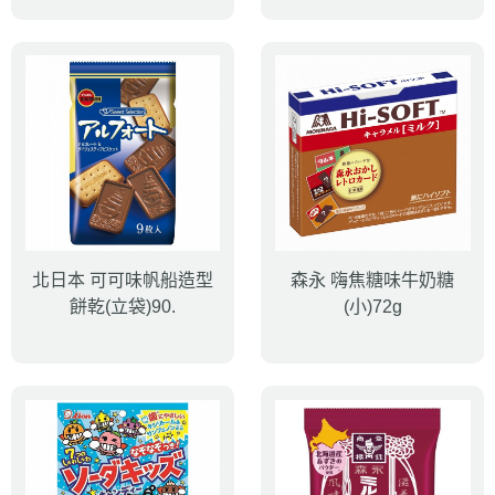
北日本 可可味帆船造型
森永 嗨焦糖味牛奶糖
餅乾(立袋)90.
(小)72g