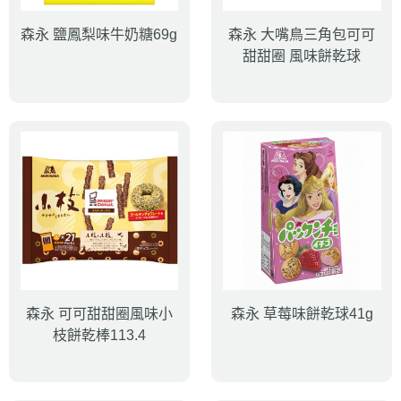
森永 鹽鳳梨味牛奶糖69g
森永 大嘴鳥三角包可可
甜甜圈 風味餅乾球
森永 可可甜甜圈風味小
森永 草莓味餅乾球41g
枝餅乾棒113.4