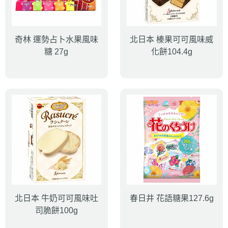
奇林 運勢占卜水果風味
北日本 榛果可可風味威
糖 27g
化餅104.4g
北日本 牛奶可可風味吐
春日井 花語糖果127.6g
司脆餅100g