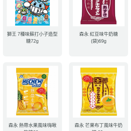
獅王 7種味蘇打小子造型
森永 紅豆味牛奶糖
糖72g
(袋)69g
森永 熱帶水果風味嗨啾
森永 芒果布丁風味牛奶