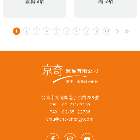
軟糖68g
糖 69g
1
2
3
4
5
6
7
8
9
10
台北市大同區南京西路289號
TEL：02-77163155
FAX：02-85122786
chiu@chc-energy.com