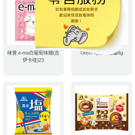
味覺 e-ma白葡萄味糖(吉
Orion 可樂味糖罐8g
伊卡哇)23