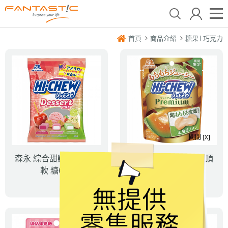
首頁
商品介紹
糖果 l 巧克力
關閉 [X]
森永 綜合甜點風味嗨啾
森永 北海道哈密瓜味頂
軟 糖68g
級嗨啾軟糖32g